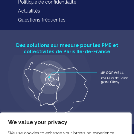
Politique de confidentialité
Actualités
Questions fréquentes
Des solutions sur mesure pour les PME et
collectivités de Paris Île-de-France
We value your privacy
© 2026 Copwell. Tous droits réservés. |
Mentions légales
We use cookies to enhance your browsing experience,