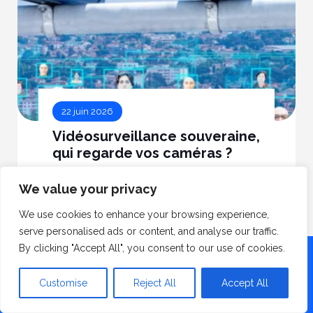
22 juin 2026
Vidéosurveillance souveraine,
qui regarde vos caméras ?
Où sont stockées vos images de
We value your privacy
vidéosurveillance, et qui peut y accéder
? Décryptage de la souveraineté des
We use cookies to enhance your browsing experience,
VMS — Cloud Act, RGPD, NIS2 et les 7
serve personalised ads or content, and analyse our traffic.
critères pour vérifier si votre installation
By clicking "Accept All", you consent to our use of cookies.
Votre devis
est souveraine.
en 24h
Customise
Reject All
Accept All
Lire la suite