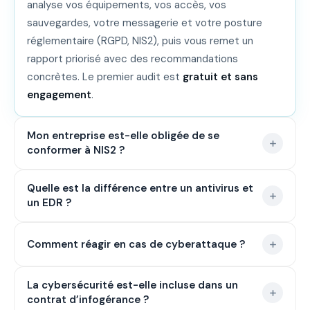
analyse vos équipements, vos accès, vos
sauvegardes, votre messagerie et votre posture
réglementaire (RGPD, NIS2), puis vous remet un
rapport priorisé avec des recommandations
concrètes. Le premier audit est
gratuit et sans
engagement
.
Mon entreprise est-elle obligée de se
conformer à NIS2 ?
Si votre entreprise emploie
Quelle est la différence entre un antivirus et
plus de 50 salariés ou
un EDR ?
réalise plus de 10 M€ de CA
dans l’un des 18
secteurs couverts par NIS2, ou si vous êtes sous-
Un antivirus classique détecte les menaces
traitant d’une grande entreprise soumise à NIS2, vous
Comment réagir en cas de cyberattaque ?
connues
par signature. Un
EDR (Endpoint
êtes probablement concerné. Copwell peut vous
Detection & Response)
va plus loin : il analyse les
aider à le vérifier et à vous mettre en conformité.
La première chose à faire :
La cybersécurité est-elle incluse dans un
déconnecter les
comportements suspects en temps réel, détecte
Lire notre guide NIS2 complet →
contrat d’infogérance ?
équipements du réseau sans les éteindre
, et