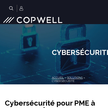
Skip
to
.
content
CYBERSÉCURIT
ACCUEIL
»
SOLUTIONS
»
CYBERSÉCURITÉ
Cybersécurité pour PME à