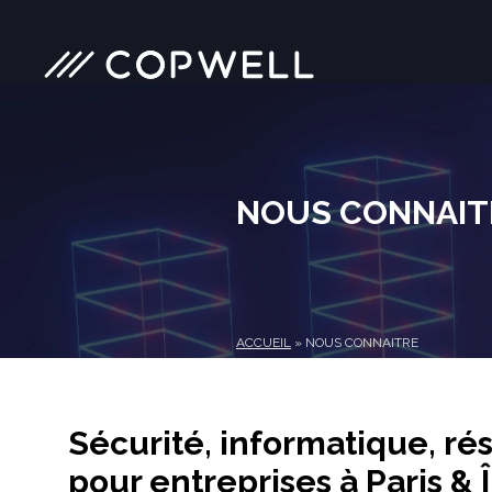
Skip
to
content
NOUS CONNAIT
ACCUEIL
»
NOUS CONNAITRE
Sécurité, informatique, ré
pour entreprises à Paris &