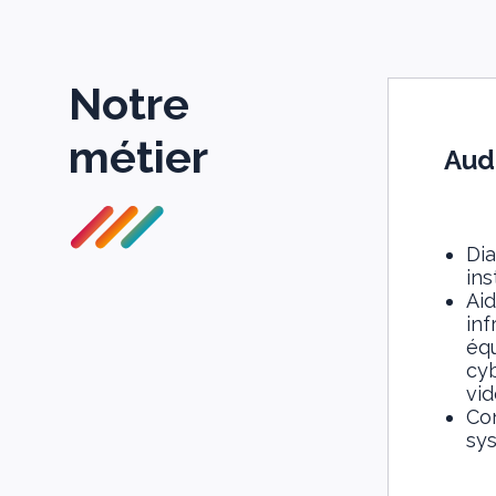
Notre
métier
Audi
Dia
ins
Aid
inf
éq
cyb
vid
Con
sys