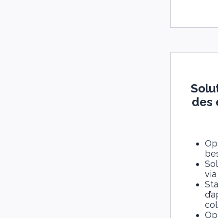
Solu
des 
Op
be
Sol
via
Sta
d’a
col
Opt