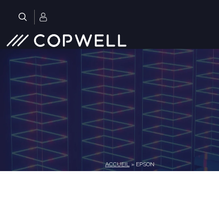
Skip
to
.
content
ACCUEIL
»
EPSON