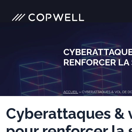
Skip
to
content
CYBERATTAQUES
RENFORCER LA 
ACCUEIL
»
CYBERATTAQUES & VOL DE DO
Cyberattaques & v
pour renforcer la 