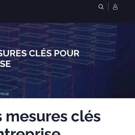
.
ESURES CLÉS POUR
ISE
PRISE
s mesures clés
ntreprise