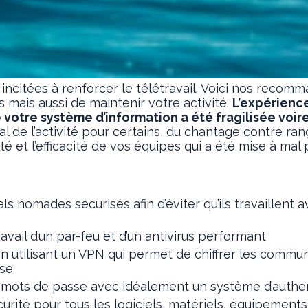
 incitées à renforcer le télétravail. Voici nos recom
s mais aussi de maintenir votre activité.
L’expérienc
de votre système d’information a été fragilisée vo
otal de l’activité pour certains, du chantage contre 
vité et l’efficacité de vos équipes qui a été mise à m
s nomades sécurisés afin d’éviter qu’ils travaillen
avail d’un par-feu et d’un antivirus performant
en utilisant un VPN qui permet de chiffrer les communi
ise
 mots de passe avec idéalement un système d’authent
curité pour tous les logiciels, matériels, équipements