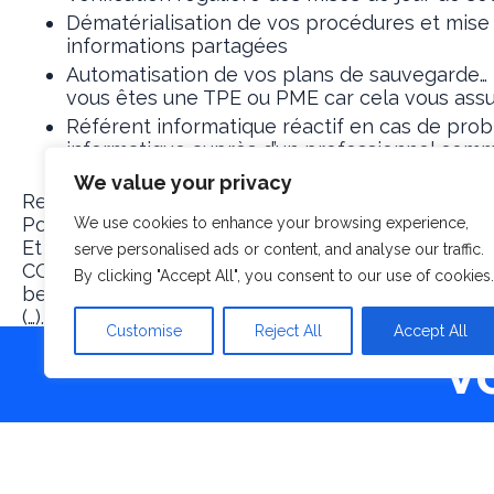
Dématérialisation de vos procédures et mise e
informations partagées
Automatisation de vos plans de sauvegarde… 
vous êtes une TPE ou PME car cela vous ass
Référent informatique réactif en cas de probl
informatique auprès d’un professionnel comme 
dépanner en prenant la main à distance sur l
We value your privacy
Retrouvez également les recommandations de la 
Pour suivre les mesures prises par le gouverneme
We use cookies to enhance your browsing experience,
Et en cybermalveillance
https://www.cybermalvei
serve personalised ads or content, and analyse our traffic.
COPWELL vous recommande les équipements, les outi
By clicking "Accept All", you consent to our use of cookies.
besoins. Nous travaillons notamment avec des solu
(…).
Customise
Reject All
Accept All
V
À lire également