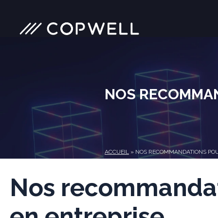
Skip
to
content
NOS RECOMMAND
ACCUEIL
»
NOS RECOMMANDATIONS POUR
Nos recommandati
en entreprise.