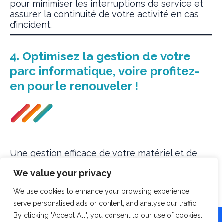
pour minimiser les interruptions de service et
assurer la continuité de votre activité en cas
d’incident.
4. Optimisez la gestion de votre
parc informatique, voire profitez-
en pour le renouveler !
Une gestion efficace de votre matériel et de
vos logiciels peut significativement réduire les
We value your privacy
coûts et améliorer la productivité de vos
équipes. De plus, un matériel vieillissant est
We use cookies to enhance your browsing experience,
fortement énergivore, ce qui peut augmenter
serve personalised ads or content, and analyse our traffic.
vos coûts de manière significative. En
moyenne, un parc informatique non optimisé
By clicking "Accept All", you consent to our use of cookies.