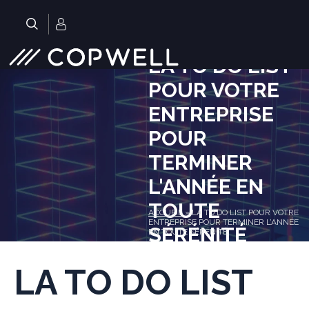
Skip
to
.
content
LA TO DO LIST
POUR VOTRE
ENTREPRISE
POUR
TERMINER
L'ANNÉE EN
TOUTE
ACCUEIL
»
LA TO DO LIST POUR VOTRE
ENTREPRISE POUR TERMINER L’ANNÉE
SÉRÉNITÉ
EN TOUTE SÉRÉNITÉ
LA TO DO LIST